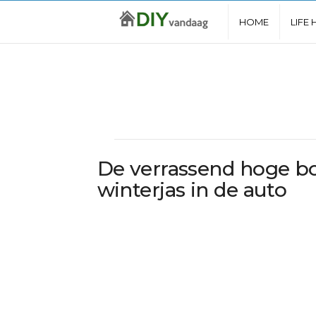
D
HOME
LIFE
I
Y
V
a
De verrassend hoge bo
winterjas in de auto
n
d
a
a