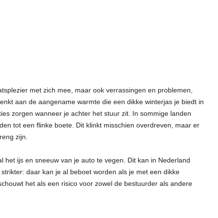
atsplezier met zich mee, maar ook verrassingen en problemen,
e denkt aan de aangename warmte die een dikke winterjas je biedt in
ties zorgen wanneer je achter het stuur zit. In sommige landen
den tot een flinke boete. Dit klinkt misschien overdreven, maar er
reng zijn.
al het ijs en sneeuw van je auto te vegen. Dit kan in Nederland
 strikter: daar kan je al beboet worden als je met een dikke
eschouwt het als een risico voor zowel de bestuurder als andere