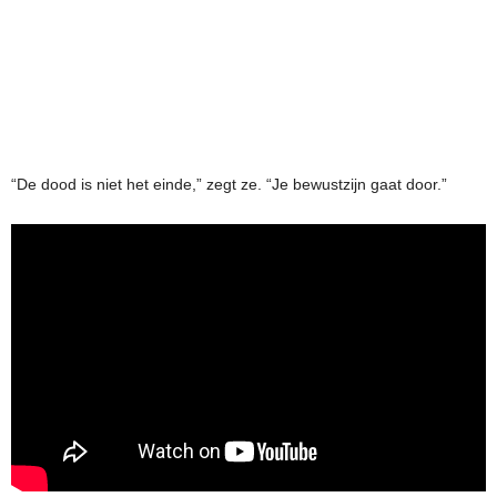
“De dood is niet het einde,” zegt ze. “Je bewustzijn gaat door.”