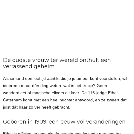
De oudste vrouw ter wereld onthult een
verrassend geheim
Als iemand een leeftijd aantikt die je je amper kunt voorstellen, wil
iedereen maar één ding weten: wat is het trucje? Geen
wonderdieet of magische elixers dit keer. De 116-jarige Ethel
Caterham komt met een heel nuchter antwoord, en ze zweert dat
juist dát haar zo ver heeft gebracht.
Geboren in 1909: een eeuw vol veranderingen
Ethel is officieel erkend als de oudste nog levende persoon ter