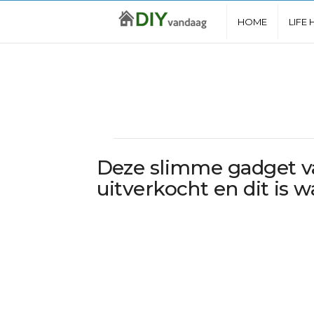
D
HOME
LIFE
I
Y
V
a
Deze slimme gadget van
uitverkocht en dit is 
n
d
a
a