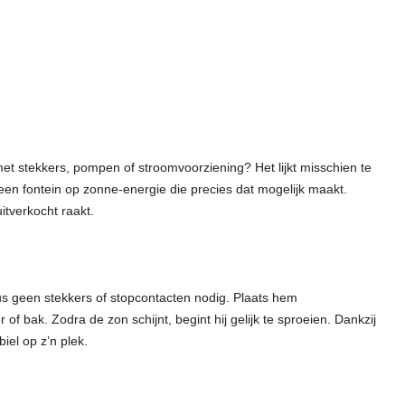
met stekkers, pompen of stroomvoorziening? Het lijkt misschien te
een fontein op zonne-energie die precies dat mogelijk maakt.
tverkocht raakt.
us geen stekkers of stopcontacten nodig. Plaats hem
f bak. Zodra de zon schijnt, begint hij gelijk te sproeien. Dankzij
biel op z’n plek.