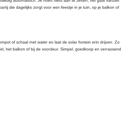
lledig automatisch. Je hoeft niets aan te zetten, het gaat vanzelf.
tij die dagelijks zorgt voor een feestje in je tuin, op je balkon of
pot of schaal met water en laat de solar fontein erin drijven. Zo
tafel, het balkon of bij de voordeur. Simpel, goedkoop en verrassend