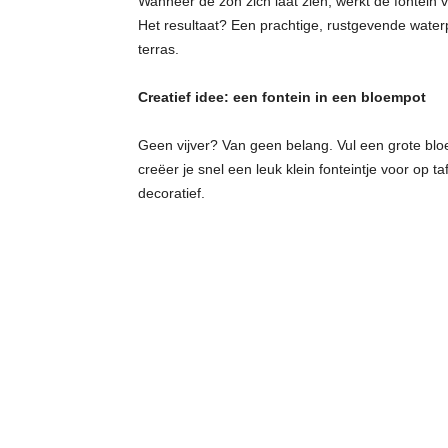
Wanneer de zon zich laat zien, werkt de fontein vo
Het resultaat? Een prachtige, rustgevende waterpar
terras.
Creatief idee: een fontein in een bloempot
Geen vijver? Van geen belang. Vul een grote bloem
creëer je snel een leuk klein fonteintje voor op 
decoratief.