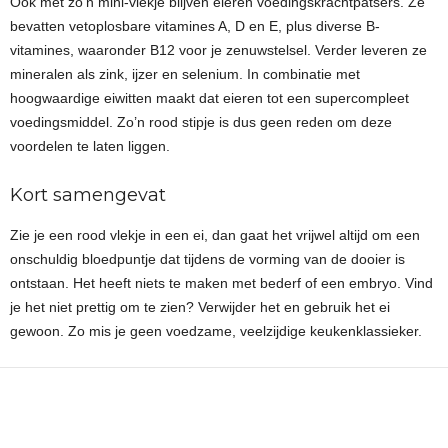
Ook met zo’n mini-vlekje blijven eieren voedingskrachtpatsers. Ze
bevatten vetoplosbare vitamines A, D en E, plus diverse B-
vitamines, waaronder B12 voor je zenuwstelsel. Verder leveren ze
mineralen als zink, ijzer en selenium. In combinatie met
hoogwaardige eiwitten maakt dat eieren tot een supercompleet
voedingsmiddel. Zo’n rood stipje is dus geen reden om deze
voordelen te laten liggen.
Kort samengevat
Zie je een rood vlekje in een ei, dan gaat het vrijwel altijd om een
onschuldig bloedpuntje dat tijdens de vorming van de dooier is
ontstaan. Het heeft niets te maken met bederf of een embryo. Vind
je het niet prettig om te zien? Verwijder het en gebruik het ei
gewoon. Zo mis je geen voedzame, veelzijdige keukenklassieker.